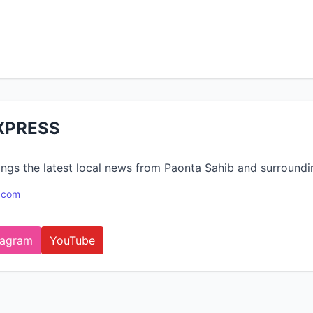
XPRESS
 the latest local news from Paonta Sahib and surroundin
.com
tagram
YouTube